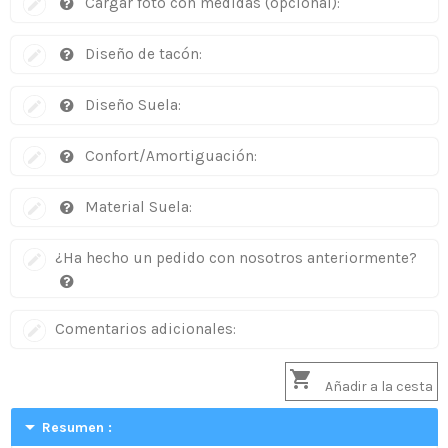
Cargar foto con medidas (opcional):
Diseño de tacón:
Diseño Suela:
Confort/Amortiguación:
Material Suela:
¿Ha hecho un pedido con nosotros anteriormente?
Comentarios adicionales:

Añadir a la cesta
arrow_drop_down
Resumen :