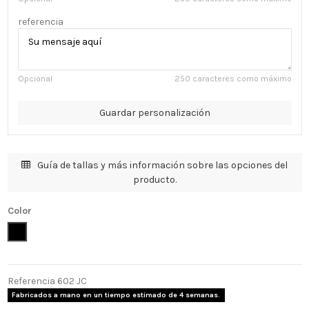
referencia
Opcional
250 caracteres como máximo
Guardar personalización
Guía de tallas y más información sobre las opciones del
producto.
Color
Negro
Referencia
602 JC
Fabricados a mano en un tiempo estimado de 4 semanas.