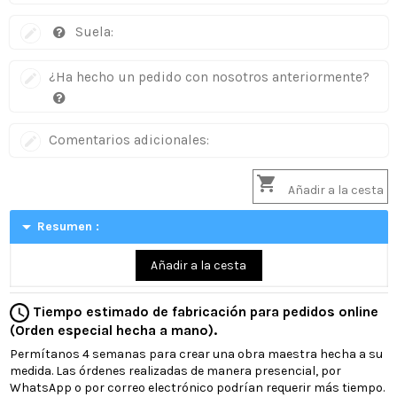
Suela:
¿Ha hecho un pedido con nosotros anteriormente?
Comentarios adicionales:

Añadir a la cesta
arrow_drop_down
Resumen :
Añadir a la cesta
Tiempo estimado de fabricación para pedidos online
(Orden especial hecha a mano).
Permítanos 4 semanas para crear una obra maestra hecha a su
medida. Las órdenes realizadas de manera presencial, por
WhatsApp o por correo electrónico podrían requerir más tiempo.