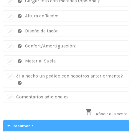
Cargar foto con medidas (opcional):
Altura de Tacón:
Diseño de tacón:
Confort/Amortiguación:
Material Suela:
¿Ha hecho un pedido con nosotros anteriormente?
Comentarios adicionales:

Añadir a la cesta
arrow_drop_down
Resumen :