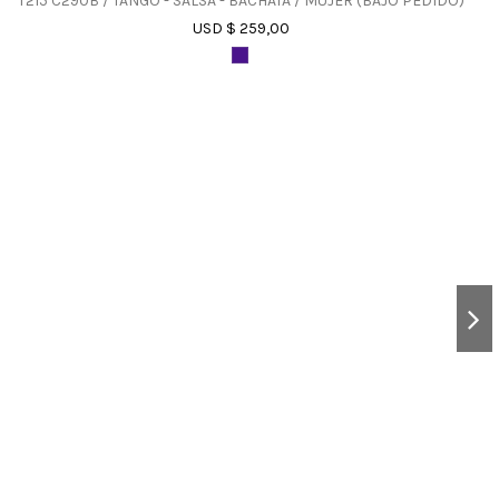
T215 C290B / TANGO - SALSA - BACHATA / MUJER (BAJO PEDIDO)
USD $ 259,00