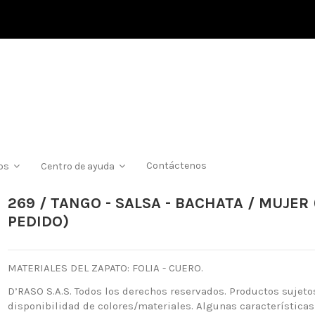
Contáctenos
ios
Centro de ayuda
269 / TANGO - SALSA - BACHATA / MUJER
PEDIDO)
MATERIALES DEL ZAPATO: FOLIA - CUERO.
D’RASO S.A.S. Todos los derechos reservados. Productos sujeto
disponibilidad de colores/materiales. Algunas características