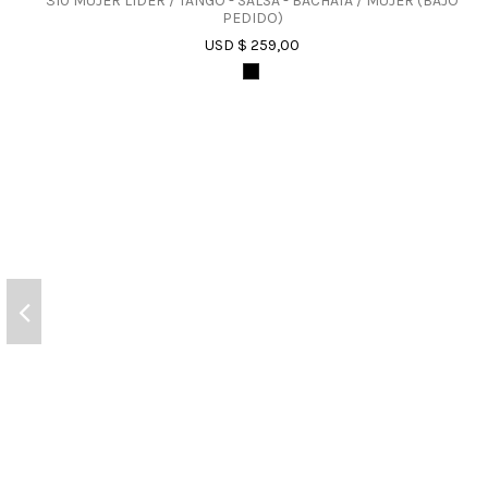
310 MUJER LIDER / TANGO - SALSA - BACHATA / MUJER (BAJO
PEDIDO)
USD $ 259,00