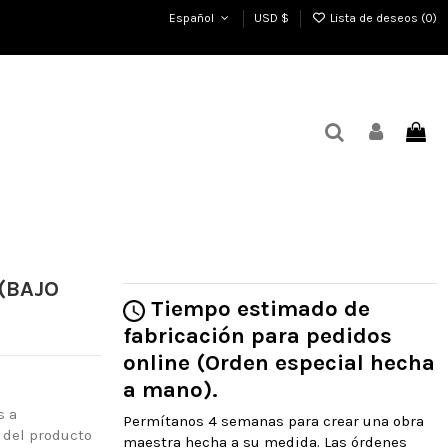
Español
USD $
Lista de deseos (
0
)
 (BAJO
Tiempo estimado de
fabricación para pedidos
online (Orden especial hecha
a mano).
s a
Permítanos 4 semanas para crear una obra
 del producto
maestra hecha a su medida. Las órdenes