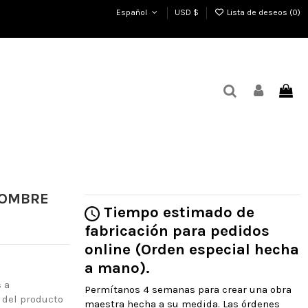
Español
USD $
Lista de deseos (
0
)
 HOMBRE
Tiempo estimado de
fabricación para pedidos
online (Orden especial hecha
a mano).
 a
Permítanos 4 semanas para crear una obra
 del producto
maestra hecha a su medida. Las órdenes