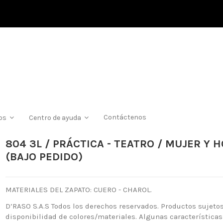
Contáctenos
ios
Centro de ayuda
804 3L / PRÁCTICA - TEATRO / MUJER Y
(BAJO PEDIDO)
MATERIALES DEL ZAPATO: CUERO - CHAROL.
D’RASO S.A.S Todos los derechos reservados. Productos sujetos
disponibilidad de colores/materiales. Algunas características