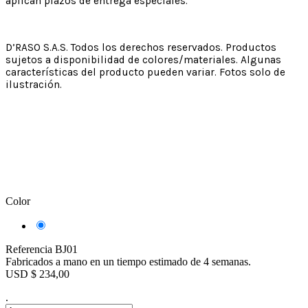
aplican plazos de entrega especiales.
D’RASO S.A.S. Todos los derechos reservados. Productos
sujetos a disponibilidad de colores/materiales. Algunas
características del producto pueden variar. Fotos solo de
ilustración.
Color
Azul
Oscuro
-
Referencia
BJ01
Morado
Fabricados a mano en un tiempo estimado de 4 semanas.
USD $ 234,00
.