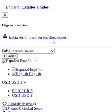
Enviar a :
Estados Unidos
×
Elige tu ubicación

Inicia sesión para ver tus direcciones
País
Guardar
Español
Español
English
USD USD $
EUR EUR €
USD USD $
Lista de deseos (
)